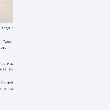
 года с
 Такое
ов.
России,
анее во
м Вашей
ционным