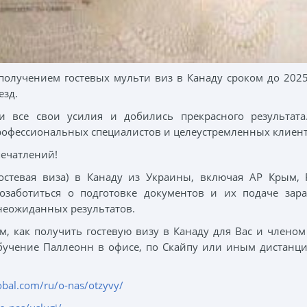
олучением гостевых мульти виз в Канаду сроком до 2025
езд.
 все свои усилия и добились прекрасного результата.
рофессиональных специалистов и целеустремленных клиент
ечатлений!
гостевая виза) в Канаду из Украины, включая АР Крым, 
заботиться о подготовке документов и их подаче зар
неожиданных результатов.
м, как получить гостевую визу в Канаду для Вас и члено
бучение Паллеонн в офисе, по Скайпу или иным дистан
lobal.com/ru/o-nas/otzyvy/